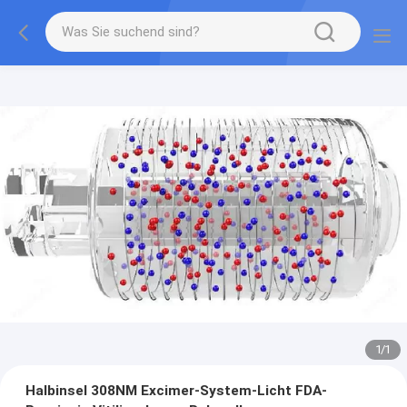
1
/
1
Halbinsel 308NM Excimer-System-Licht FDA-