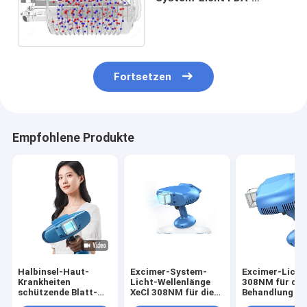
Psoriasis Vitiligo-Laser-
Behandlung
Fortsetzen
Empfohlene Produkte
Halbinsel-Haut-
Excimer-System-
Excimer-Licht
Krankheiten
Licht-Wellenlänge
308NM für die
schützende Blatt-
XeCl 308NM für die
Behandlung vo
Licht-Wellenlänge
Behandlung von Haut
Vitiligo-Psoria