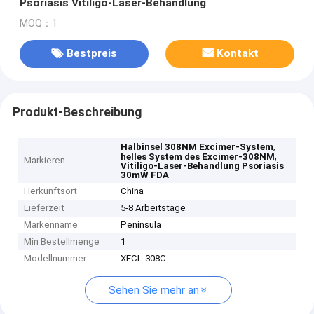
Psoriasis Vitiligo-Laser-Behandlung
MOQ：1
Bestpreis
Kontakt
Produkt-Beschreibung
,
Halbinsel 308NM Excimer-System
,
helles System des Excimer-308NM
Markieren
Vitiligo-Laser-Behandlung Psoriasis
30mW FDA
Herkunftsort
China
Lieferzeit
5-8 Arbeitstage
Markenname
Peninsula
Min Bestellmenge
1
Modellnummer
XECL-308C
Sehen Sie mehr an