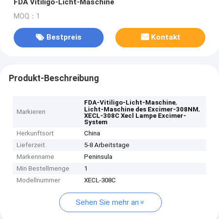
FDA Vitiligo-Licht-Maschine
MOQ：1
Bestpreis
Kontakt
Produkt-Beschreibung
,
FDA-Vitiligo-Licht-Maschine
,
Licht-Maschine des Excimer-308NM
Markieren
XECL-308C Xecl Lampe Excimer-
System
Herkunftsort
China
Lieferzeit
5-8 Arbeitstage
Markenname
Peninsula
Min Bestellmenge
1
Modellnummer
XECL-308C
Sehen Sie mehr an