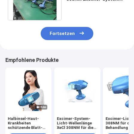
Laser FDA Vitiligo-Licht-
Maschine
Fortsetzen
Empfohlene Produkte
Halbinsel-Haut-
Excimer-System-
Excimer-Licht
Krankheiten
Licht-Wellenlänge
308NM für die
schützende Blatt-
XeCl 308NM für die
Behandlung vo
Licht-Wellenlänge
Behandlung von Haut
Vitiligo-Psoria