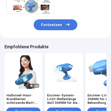
Festlichkeits-
Vitiligo/Psoriasis
Homeuse 308NM
Fortsetzen
Empfohlene Produkte
Halbinsel-Haut-
Excimer-System-
Excimer-Licht
Krankheiten
Licht-Wellenlänge
308NM für die
schützende Blatt-
XeCl 308NM für die
Behandlung vo
Licht-Wellenlänge
Behandlung von Haut
Vitiligo-Psoria
Excimer-308NM für
Vitiligo-Psoriasis-
240V