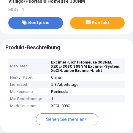
Vitiligo/Psoriasis Homeuse 308NM
MOQ：1
Bestpreis
Kontakt
Produkt-Beschreibung
,
Excimer-Licht Homeuse 308NM
Markieren
,
XECL-308C 308NM Excimer-System
XeCl-Lampe Excimer-Licht
Herkunftsort
China
Lieferzeit
5-8 Arbeitstage
Markenname
Peninsula
Min Bestellmenge
1
Modellnummer
XECL-308C
Sehen Sie mehr an