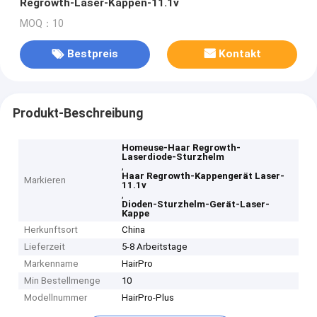
Regrowth-Laser-Kappen-11.1v
MOQ：10
Bestpreis
Kontakt
Produkt-Beschreibung
Homeuse-Haar Regrowth-
Laserdiode-Sturzhelm
,
Haar Regrowth-Kappengerät Laser-
Markieren
11.1v
,
Dioden-Sturzhelm-Gerät-Laser-
Kappe
Herkunftsort
China
Lieferzeit
5-8 Arbeitstage
Markenname
HairPro
Min Bestellmenge
10
Modellnummer
HairPro-Plus