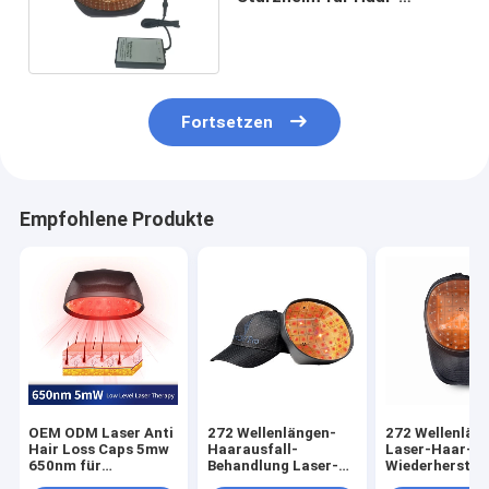
Wachstum 1360mW
Fortsetzen
Empfohlene Produkte
OEM ODM Laser Anti
272 Wellenlängen-
272 Wellenläng
Hair Loss Caps 5mw
Haarausfall-
Laser-Haar-
650nm für
Behandlung Laser-
Wiederherstel
Haarwachstum
Haar Regrowth-
Kappe Regrow