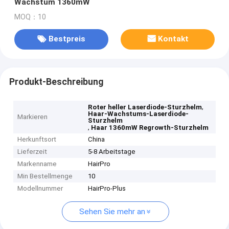
Wachstum 1360mW
MOQ：10
Bestpreis
Kontakt
Produkt-Beschreibung
,
Roter heller Laserdiode-Sturzhelm
Haar-Wachstums-Laserdiode-
Markieren
Sturzhelm
,
Haar 1360mW Regrowth-Sturzhelm
Herkunftsort
China
Lieferzeit
5-8 Arbeitstage
Markenname
HairPro
Min Bestellmenge
10
Modellnummer
HairPro-Plus
Sehen Sie mehr an