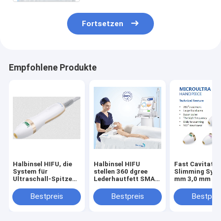
Fortsetzen
Empfohlene Produkte
Halbinsel HIFU, die
Halbinsel HIFU
Fast Cavitatio
System für
stellen 360 dgree
Slimming Syst
Ultraschall-Spitzen-
Lederhautfett SMAS
mm 3,0 mm 4,
Fettabbau SMAS-
Schichtbehandlung
Ultraschallspi
Schicht-5 abnimmt
mit 5 Ultraschall-
Bestpreis
Bestpreis
Bestprei
Spitzen gegenüber