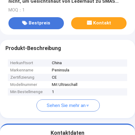
nicht, um Gesichtshaut von Lederhaut zu SMAS
anzuheben
MOQ：1
Bestpreis
Kontakt
Produkt-Beschreibung
Herkunftsort
China
Markenname
Peninsula
Zertifizierung
CE
Modellnummer
Mit Ultraschall
Min Bestellmenge
1
Sehen Sie mehr an
Kontaktdaten