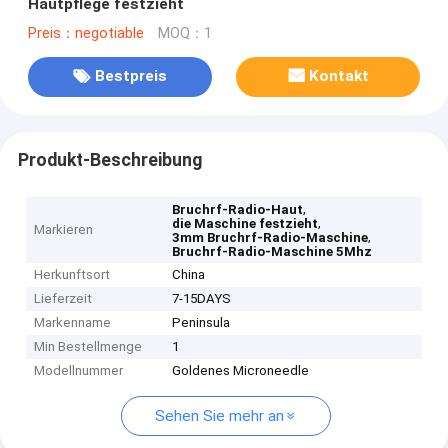
Hautpflege festzieht
Preis：negotiable
MOQ：1
Bestpreis
Kontakt
Produkt-Beschreibung
,
Bruchrf-Radio-Haut
,
die Maschine festzieht
Markieren
,
3mm Bruchrf-Radio-Maschine
Bruchrf-Radio-Maschine 5Mhz
Herkunftsort
China
Lieferzeit
7-15DAYS
Markenname
Peninsula
Min Bestellmenge
1
Modellnummer
Goldenes Microneedle
Sehen Sie mehr an