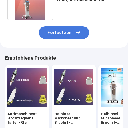
Hautpflege festzieht
Fortsetzen
Empfohlene Produkte
Antimaschinen-
Halbinsel
Halbinsel
Hochfrequenz
Microneedling
Microneedling
falten-Rfs
Bruchrf-
Bruchrf-
Microneedle für
Hochfrequenz-
Hochfrequenz