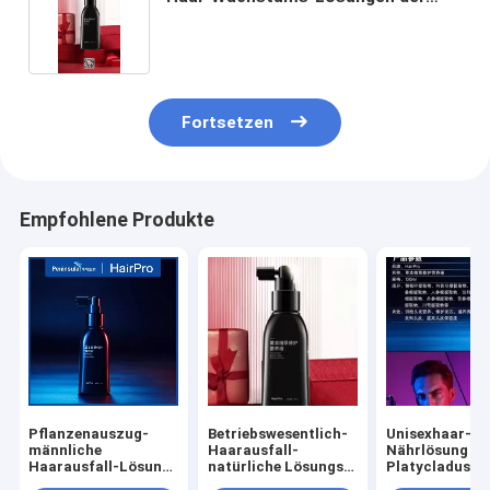
Lösungs-120ml organische
Fortsetzen
Empfohlene Produkte
Pflanzenauszug-
Betriebswesentlich-
Unisexhaar-
männliche
Haarausfall-
Nährlösung
Haarausfall-Lösung
natürliche Lösungs-
Platycladus-G
Platycladus-Öl-
Reparatur 120ml
Antihaarausfal