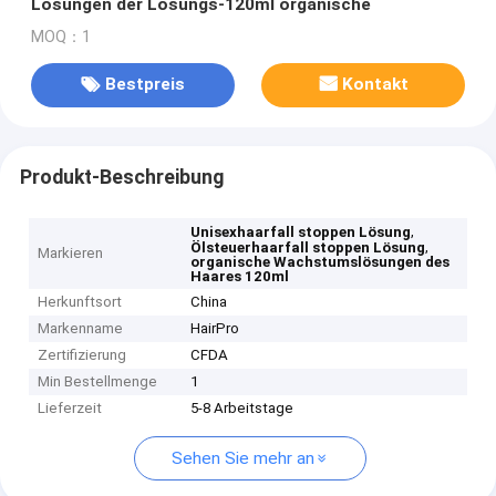
Lösungen der Lösungs-120ml organische
MOQ：1
Bestpreis
Kontakt
Produkt-Beschreibung
,
Unisexhaarfall stoppen Lösung
,
Ölsteuerhaarfall stoppen Lösung
Markieren
organische Wachstumslösungen des
Haares 120ml
Herkunftsort
China
Markenname
HairPro
Zertifizierung
CFDA
Min Bestellmenge
1
Lieferzeit
5-8 Arbeitstage
Sehen Sie mehr an