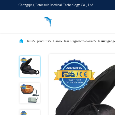
Chongqing Peninsula Medical Technology Co., Ltd.
Haus
>
produits
>
Laser-Haar Regrowth-Gerät
>
Neuzugang-