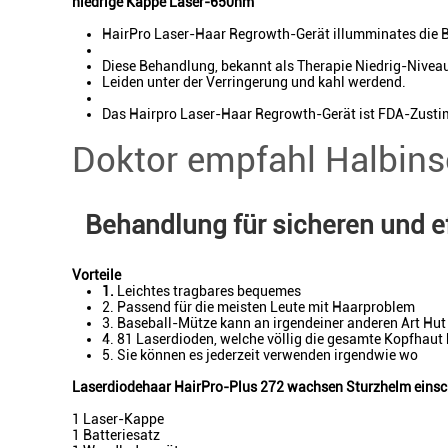
niedrige Kappe Laser-650nm
HairPro Laser-Haar Regrowth-Gerät illumminates die Ba
Diese Behandlung, bekannt als Therapie Niedrig-Nivea
Leiden unter der Verringerung und kahl werdend.
Das Hairpro Laser-Haar Regrowth-Gerät ist FDA-Zusti
Doktor empfahl Halbin
Behandlung für sicheren und 
Vorteile
1.
Leichtes tragbares bequemes
2. Passend für die meisten Leute mit Haarproblem
3. Baseball-Mütze kann an irgendeiner anderen Art Hut
4. 81 Laserdioden, welche völlig die gesamte Kopfhaut
5. Sie können es jederzeit verwenden irgendwie wo
Laserdiodehaar HairPro-Plus 272 wachsen Sturzhelm einsc
1 Laser-Kappe
1 Batteriesatz