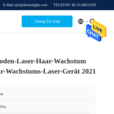
E-Mail info@dermalights.com
TELEFON: 86-23-68633258


Antrag Ein Zitat
oden-Laser-Haar-Wachstum
r-Wachstums-Laser-Gerät 2021
na
rPro